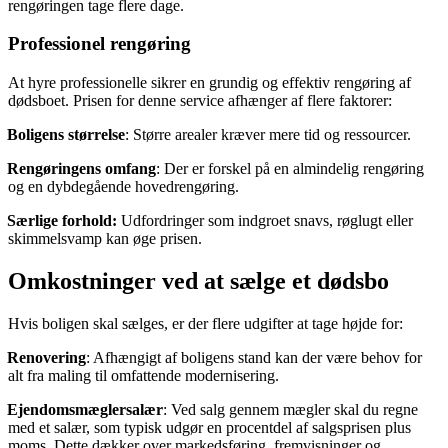
rengøringen tage flere dage.
Professionel rengøring
At hyre professionelle sikrer en grundig og effektiv rengøring af
dødsboet. Prisen for denne service afhænger af flere faktorer:
Boligens størrelse
: Større arealer kræver mere tid og ressourcer.
Rengøringens omfang
: Der er forskel på en almindelig rengøring
og en dybdegående hovedrengøring.
Særlige forhold:
Udfordringer som indgroet snavs, røglugt eller
skimmelsvamp kan øge prisen.
Omkostninger ved at sælge et dødsbo
Hvis boligen skal sælges, er der flere udgifter at tage højde for:
Renovering
: Afhængigt af boligens stand kan der være behov for
alt fra maling til omfattende modernisering.
Ejendomsmæglersalær
: Ved salg gennem mægler skal du regne
med et salær, som typisk udgør en procentdel af salgsprisen plus
moms. Dette dækker over markedsføring, fremvisninger og