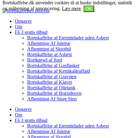
Bortskaffelse.dk anvender cookies til at huske indstillinger, statistik
Videre til indhold
og målretning af annoncering.
Læs mere
.
OK
Opgaver
Om
Få 3 gratis tilbud
Bortskaffelse af Eternitplader uden Asbest
Afhentning Af Juletræ
Afhentning af Skrotbil
Bortskaffelse af Asbest
Bortkørsel af Jord
Bortskaffelse af Gasflasker
Bortskaffelse af Kemikalieaffald
Bortskaffelse af Gravsten
Bortskaffelse af Klaver
Bortskaffelse af Olietank
Bortskaffelse af Brændeovn
Afhentning Af Store Sten
Opgaver
Om
Få 3 gratis tilbud
Bortskaffelse af Eternitplader uden Asbest
Afhentning Af Juletræ
Afhentning af Skrotbil